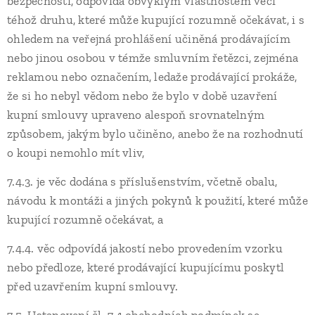
bezpečnosti, odpovídá obvyklým vlastnostem věcí
téhož druhu, které může kupující rozumně očekávat, i s
ohledem na veřejná prohlášení učiněná prodávajícím
nebo jinou osobou v témže smluvním řetězci, zejména
reklamou nebo označením, ledaže prodávající prokáže,
že si ho nebyl vědom nebo že bylo v době uzavření
kupní smlouvy upraveno alespoň srovnatelným
způsobem, jakým bylo učiněno, anebo že na rozhodnutí
o koupi nemohlo mít vliv,
7.4.3. je věc dodána s příslušenstvím, včetně obalu,
návodu k montáži a jiných pokynů k použití, které může
kupující rozumně očekávat, a
7.4.4. věc odpovídá jakostí nebo provedením vzorku
nebo předloze, které prodávající kupujícímu poskytl
před uzavřením kupní smlouvy.