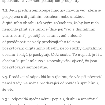
spotřebitele, ve znění pozdějších předpisů).
7.2. Je-li předmětem koupě hmotná movitá věc, která je
propojena s digitálním obsahem nebo službou
digitálního obsahu takovým způsobem, že by bez nich
nemohla plnit své funkce (dále jen "věc s digitálními
vlastnostmi"), použijí se ustanovení ohledně
odpovědnosti za vady prodávajícího také na
poskytování digitálního obsahu nebo služby digitálního
obsahu, i když je poskytuje třetí osoba. To neplatí, je-li z
obsahu kupní smlouvy i z povahy věci zjevné, že jsou
poskytovány samostatně.
7.3. Prodávající odpovídá kupujícímu, že věc při převzetí
nemá vady. Zejména prodávající odpovídá kupujícímu,
že věc:
7.3.1. odpovídá ujednanému popisu, druhu a množství,