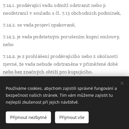
7.14.1. prodávající vadu odmítl odstranit nebo ji
neodstranil v souladu s čl. 7.13 obchodních podmínek,
7.14.2. se vada projeví opakovaně,
7.14.3. je vada podstatným porušením kupní smlouvy,
nebo
7.14.4. je z prohlášení prodávajícího nebo z okolností
zjevné, že vada nebude odstraněna v přiměřené době
nebo bez značných obtíží pro kupujícího.
7.15. Je-li vada věci nevýznamná, kupující nemůže
Používáme cookies, abychom zajistili správné fungování a
odstoupit od kupní smlouvy (ve smyslu čl. 7.14
bezpečnost našich stránek. Tím vám můžeme zajistit tu
obchodních podmínek); má se za to, že vada věci není
nejlepší zkušenost při jejich návštěvě.
nevýznamná. Odstoupí-li kupující od kupní smlouvy,
prodávající vrátí kupujícímu kupní cenu bez zbytečného
Přijmout nezbytné
Přijmout vše
odkladu poté, co obdrží věc nebo co mu kupující