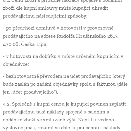
4.1. Cenu zboží a případné náklady spojené s dodáním
zboží dle kupní smlouvy může kupující uhradit
prodávajícímu následujícími způsoby:
- po předchozí domluvě v hotovosti v provozovně
Rudolfa Hrušínského 2617,
prodávajícího na adrese
470 06, Česká Lípa
;
- v hotovosti na dobírku v místě určeném kupujícím v
objednávce;
- bezhotovostně převodem na účet prodávajícího, který
bude zaslán po zadání objednávky spolu s fakturou (dále
jen „účet prodávajícího“)..
4.2. Společně s kupní cenou je kupující povinen zaplatit
prodávajícímu také náklady spojené s balením a
dodáním zboží ve smluvené výši. Není-li uvedeno
výslovně jinak, rozumí se dále kupní cenou i náklady