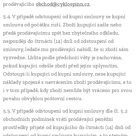
prodávajícího
obchod@cyklospinn.cz
.
5.4. V případě odstoupení od kupní smlouvy se kupní
smlouva od počátku ruší. Zboží kupující zašle nebo
předá prodávajícímu zpět bez zbytečného odkladu,
nejpozději do čtrnácti (14) dnů od odstoupení od
smlouvy, ledaže mu prodávající nabídl, že si zboží sám
vyzvedne. Lhůta podle předchozí věty je zachována,
pokud kupující odešle zboží před jejím uplynutím.
Odstoupí-li kupující od kupní smlouvy, nese kupující
náklady spojené s navrácením zboží prodávajícímu, a to
i v tom případě, kdy zboží nemůže být vráceno pro svou
povahu obvyklou poštovní cestou.
5.5. V případě odstoupení od kupní smlouvy dle čl. 5.2
obchodních podmínek vrátí prodávající peněžní
prostředky přijaté od kupujícího do čtrnácti (14) dnů od
odstoupení od kupní smlouvy kupujícím, a to stejným