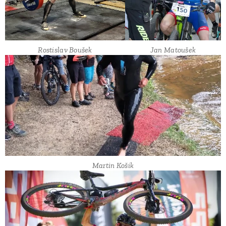
Rostislav Boušek
Jan Matoušek
Martin Košik