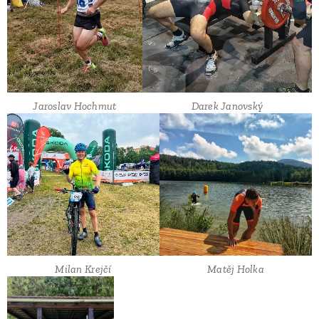
Jaroslav Hochmut
Darek Janovský
Milan Krejčí
Matěj Holka