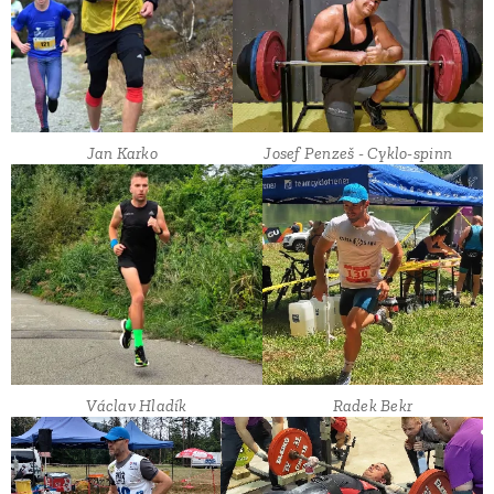
Jan Karko
Josef Penzeš - Cyklo-spinn
Václav Hladík
Radek Bekr