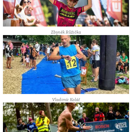
Zbyněk Růžička
Vladimír Kolář