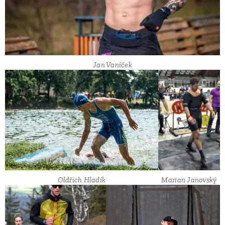
Jan Vaníček
Oldřich Hladík
Marian Janovský